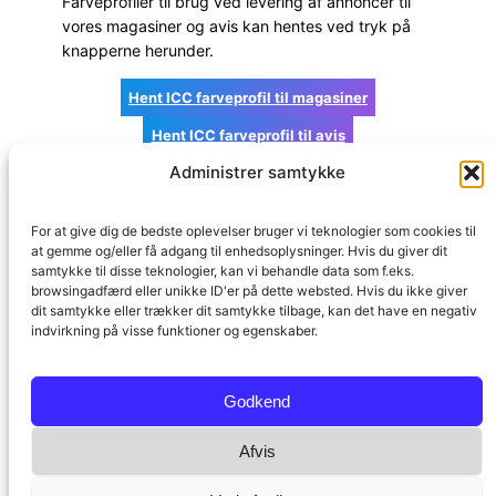
Farveprofiler til brug ved levering af annoncer til
vores magasiner og avis kan hentes ved tryk på
knapperne herunder.
Hent ICC farveprofil til magasiner
Hent ICC farveprofil til avis
Administrer samtykke
For at give dig de bedste oplevelser bruger vi teknologier som cookies til
at gemme og/eller få adgang til enhedsoplysninger. Hvis du giver dit
Fagmedier
Prepress
Om TechMedia
samtykke til disse teknologier, kan vi behandle data som f.eks.
browsingadfærd eller unikke ID'er på dette websted. Hvis du ikke giver
dit samtykke eller trækker dit samtykke tilbage, kan det have en negativ
indvirkning på visse funktioner og egenskaber.
Copyright © TechMedia ApS – All Rights Reserved.
Godkend
Afvis
TechMedia ApS | Naverland 35 | 2600 Glostrup | Telefon: (+45) 43
24 26 28 | E-mail:
kontakt@techmedia.dk