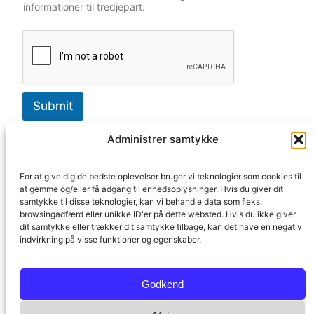
p
informationer til tredjepart.
t
*
Submit
Administrer samtykke
For at give dig de bedste oplevelser bruger vi teknologier som cookies til
at gemme og/eller få adgang til enhedsoplysninger. Hvis du giver dit
Fagmedier
Prepress
Om TechMedia
samtykke til disse teknologier, kan vi behandle data som f.eks.
browsingadfærd eller unikke ID'er på dette websted. Hvis du ikke giver
dit samtykke eller trækker dit samtykke tilbage, kan det have en negativ
indvirkning på visse funktioner og egenskaber.
Copyright © TechMedia ApS – All Rights Reserved.
Godkend