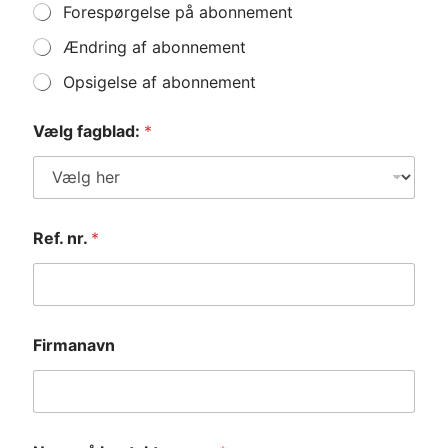
M
Forespørgelse på abonnement
u
Ændring af abonnement
l
t
Opsigelse af abonnement
i
p
l
Vælg fagblad:
*
e
C
h
o
i
c
Ref. nr.
*
e
*
Firmanavn